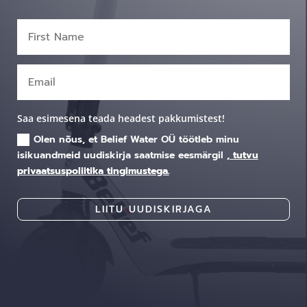
Saa esimesena teada headest pakkumistest!
Olen nõus, et Belief Water OÜ töötleb minu
isikuandmeid uudiskirja saatmise eesmärgil
, tutvu
privaatsuspoliitika tingimustega.
LIITU UUDISKIRJAGA