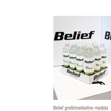
12tk
x
0,53l
kogus
Belief greibimaitseline madala