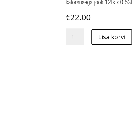
kalorsusega jook 12tk x 0,53l
€
22.00
Belief
Lisa korvi
greibimaitseline
madala
kalorsusega
jook
12tk
x
0,53l
kogus