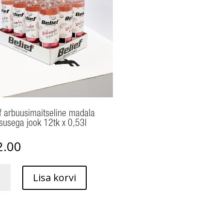
f arbuusimaitseline madala
susega jook 12tk x 0,53l
2.00
Lisa korvi
simaitseline
la
susega