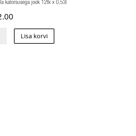
a kalorsusega jook 12tk x 0,53l
2.00
Lisa korvi
ka-
erimaitseline
la
susega