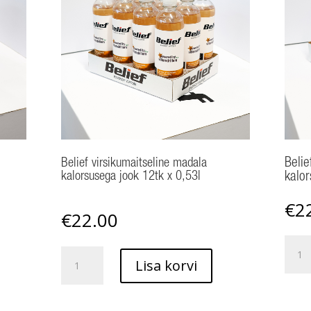
Belief virsikumaitseline madala
Belie
kalorsusega jook 12tk x 0,53l
kalor
€
2
€
22.00
Belief
Belief
arbuu
Lisa korvi
virsikumaitseline
mada
madala
kalor
kalorsusega
jook