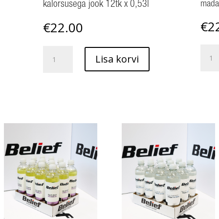
madal
kalorsusega jook 12tk x 0,53l
€
2
€
22.00
Belief
Belief
Lisa korvi
maasi
pirnimaitseline
rabarb
madala
mada
kalorsusega
kalor
jook
jook
12tk
12tk
x
x
0,53l
0,53l
kogus
kogus