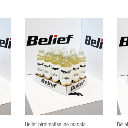
jook
12tk
12tk
x
x
0,53l
0,53l
kogus
kogus
Belief pirnimaitseline madala
Belie