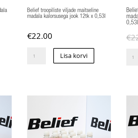
dala
Belief troopiliste viljade maitseline
Belie
madala kalorsusega jook 12tk x 0,53l
mada
0,53
€
22.00
€
2
Belief
Belief
Lisa korvi
troopiliste
kofeii
viljade
tsitru
maitseline
mada
madala
kalor
kalorsusega
jook
jook
12tk
12tk
x
x
0,53l
0,53l
kogus
kogus