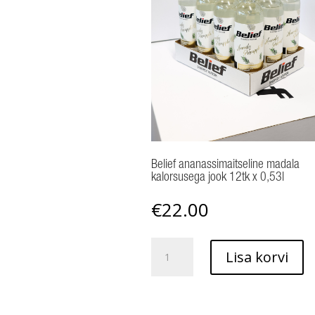
Belief ananassimaitseline madala
kalorsusega jook 12tk x 0,53l
€
22.00
Belief
Lisa korvi
ananassimaitseline
madala
kalorsusega
jook