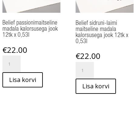
Belief passionimaitseline
Belief sidruni-laimi
madala kalorsusega jook
maitseline madala
12tk x 0,53l
kalorsusega jook 12tk x
0,53l
€
22.00
€
22.00
Belief
Belief
passionimaitseline
sidruni-
madala
Lisa korvi
laimi
kalorsusega
Lisa korvi
maitseline
jook
madala
12tk
kalorsusega
x
jook
0,53l
12tk
kogus
x
0,53l
kogus