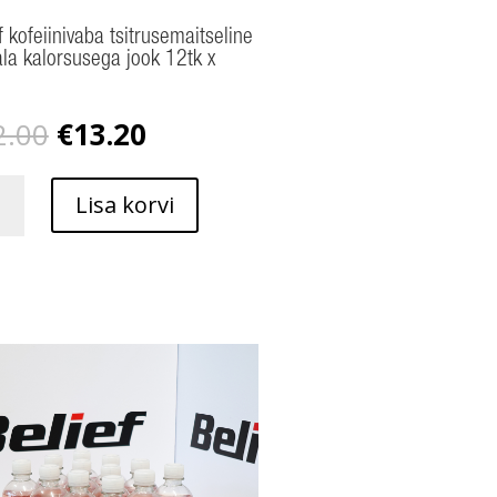
f kofeiinivaba tsitrusemaitseline
la kalorsusega jook 12tk x
l
Algne
Praegune
2.00
€
13.20
hind
hind
oli:
on:
€22.00.
€13.20.
Lisa korvi
nivaba
semaitseline
la
susega