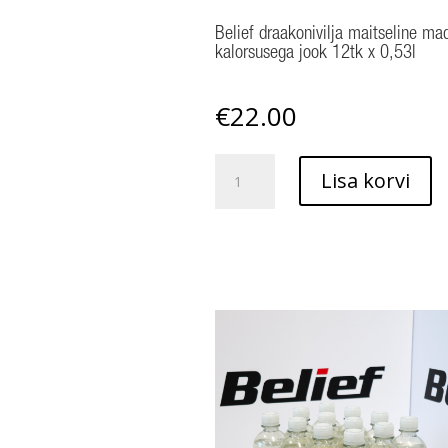
Belief draakonivilja maitseline ma
kalorsusega jook 12tk x 0,53l
€
22.00
Belief
Lisa korvi
draakonivilja
maitseline
madala
kalorsusega
jook
12tk
x
0,53l
kogus