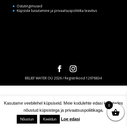
Ostutingimused
Küpsiste kasutamine ja privaatsuspoliitika teavitus
BELIEF WATER OÜ 2026 / Registrikood 12978834
Kasutame veebilehel küpsiseid. Meie kodulehte edasi kasutades
0
nõustud küpsistega ja privaatsuspoliitikaga.
Loe edasi
Küpsiste seaded
Nõustun
Keeldun